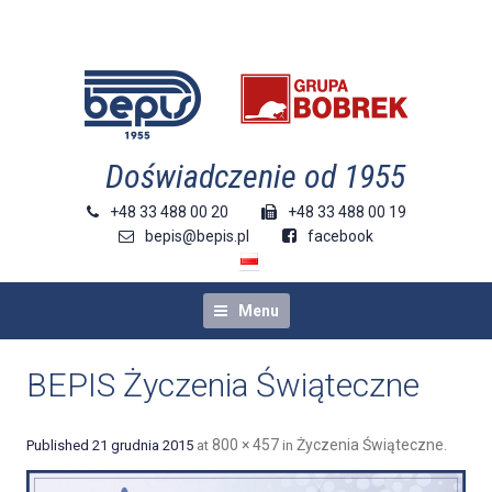
doświadczenie od 1955
+48 33 488 00 20
+48 33 488 00 19
bepis@bepis.pl
facebook
Menu
BEPIS Życzenia Świąteczne
800 × 457
Życzenia Świąteczne
Published
21 grudnia 2015
at
in
.