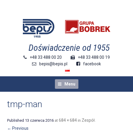
doświadczenie od 1955
+48 33 488 00 20
+48 33 488 00 19
bepis@bepis.pl
facebook
Menu
tmp-man
684 × 684
Zespół
Published
13 czerwca 2016
at
in
.
← Previous