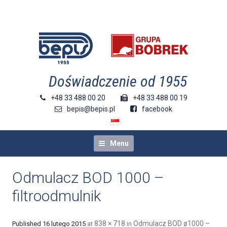
doświadczenie od 1955
+48 33 488 00 20
+48 33 488 00 19
bepis@bepis.pl
facebook
Menu
Odmulacz BOD 1000 –
filtroodmulnik
838 × 718
Odmulacz BOD ø1000 –
Published
16 lutego 2015
at
in