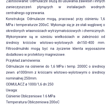
Zastosowanie: Odmulacze służą do usuwania zawiesin i innych
zanieczyszczeń płynących w instalacjach wodnych
centralnego ogrzewania.
Konstrukcja: Odmulacze mogą, pracować przy ciśnieniu 1,6
MPa i temperaturze 200oC. Wykonuje się je ze słali węglowej o
określonych własnościach wytrzymałoś­ciowych i chemicznych.
Wykonywane są w sześciu wielkościach w zależ­ności od
średnicy króćców wlotowo-wylotowych dn150-400 mm.
Filtroodmulniki mogą być na życzenie klienta wyposażone
dodatkowo w protektory magnezowe.
Przykład zamówienia:
Odmulacze na ciśnienie do 1,6 MPa i temp. 2000C o średnicy
zewn. ø1000mm z króćcami wlotowo-wylotowymi o średnicy
nominalnej 250mm.
ODMULACZ ø 1000/1,6 dn 250
Uwaga:
Ciśnienie Obliczeniowe 1.6 MPa
Temperatura Obliczeniowa 200oC