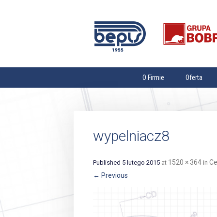
O Firmie
Oferta
Władze Spółki
Zbiorniki stalo
wode
Rada Nadzorcza
Przemysłowe In
WZA
wypelniacz8
Urządzenia wen
Ład Korporacyjny
klimatyzacyjne 
Dokumenty Spółki
Wyroby ślusarsk
1520 × 364
Ce
Published
5 lutego 2015
at
in
WOD-KAN oraz
Relacje Inwestorskie
← Previous
Usługi
Misja
Grzejniki Favie
Wizja
Izolacje ruroc
Wartości