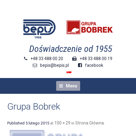
doświadczenie od 1955
+48 33 488 00 20
+48 33 488 00 19
bepis@bepis.pl
facebook
Menu
Grupa Bobrek
100 × 29
Strona Główna
Published
5 lutego 2015
at
in
.