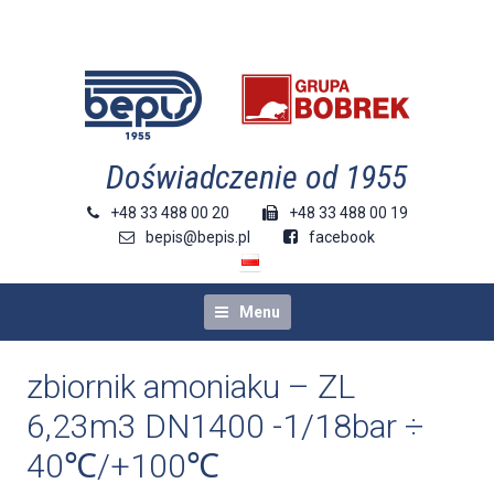
doświadczenie od 1955
+48 33 488 00 20
+48 33 488 00 19
bepis@bepis.pl
facebook
Menu
zbiornik amoniaku – ZL
6,23m3 DN1400 -1/18bar ÷
40℃/+100℃