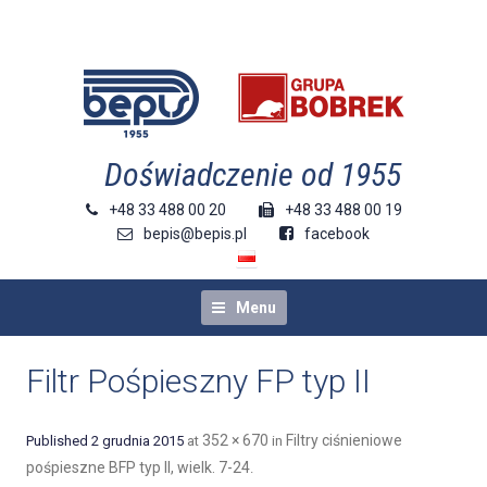
doświadczenie od 1955
+48 33 488 00 20
+48 33 488 00 19
bepis@bepis.pl
facebook
Menu
Filtr Pośpieszny FP typ II
352 × 670
Filtry ciśnieniowe
Published
2 grudnia 2015
at
in
pośpieszne BFP typ II, wielk. 7-24
.